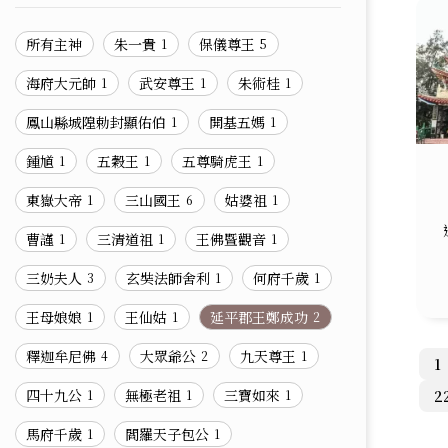
所有主神
朱一貴
保儀尊王
1
5
海府大元帥
武安尊王
朱術桂
1
1
1
鳳山縣城隍勅封顯佑伯
開基五媽
1
1
鍾馗
五穀王
五尊騎虎王
1
1
1
東嶽大帝
三山國王
姑婆祖
1
6
1
曹謹
三清道祖
王佛暨觀音
1
1
1
三奶夫人
玄奘法師舍利
何府千歲
3
1
1
王母娘娘
王仙姑
延平郡王鄭成功
1
1
2
釋迦牟尼佛
大眾爺公
九天尊王
4
2
1
1
四十九公
無極老祖
三寶如來
2
1
1
1
馬府千歲
閻羅天子包公
1
1