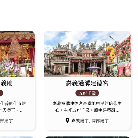
忠義廟
嘉義過溝建德宮
王
五府千歲
彰化縣彰化市的
嘉義過溝建德宮是當地居民的信仰中
天尊王、...
心，主祀五府千歲。廟宇建築融...
,
中部廟宇
嘉義廟宇
南部廟宇