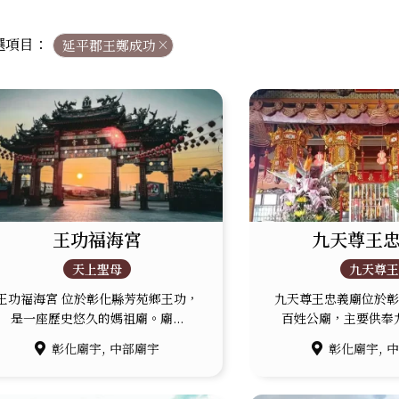
選項目：
延平郡王鄭成功
×
王功福海宮
九天尊王
天上聖母
九天尊
王功福海宮 位於彰化縣芳苑鄉王功，
九天尊王忠義廟位於
玄天上帝
天上聖母
中壇元帥
關聖帝君
是一座歷史悠久的媽祖廟。廟...
百姓公廟，主要供奉九
,
,
彰化廟宇
中部廟宇
彰化廟宇