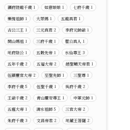
灦府陸龍千歲
如意娘娘
七府千歲
1
1
1
慚愧祖師
大眾媽
五龍真君
1
1
1
古公三王
三元真君
李府元帥爺
1
2
1
開山媽祖
三府千歲
瞿公真人
1
1
1
地府陰公
五穀先帝
水仙尊王
1
1
3
五年千歲
五福大帝
趙聖輔天帝君
2
2
1
伍顯靈官大帝
至聖先師
三聖尊
2
1
1
李府千歲
伍聖千歲
吳府千歲
5
1
2
王爺千歲
青山靈安尊王
中軍元帥
2
1
1
五瘟大帝
清水祖師
三官大帝
1
5
2
朱府千歲
文昌帝君
地藏王菩薩
3
2
2