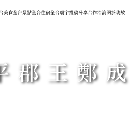
台美食
全台景點
全台住宿
全台廟宇
投稿分享
合作洽詢
關於嗨放
平郡王鄭