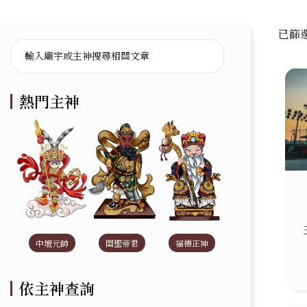
已篩
熱門主神
中壇元帥
關聖帝君
福德正神
濟公禪師
依主神查詢