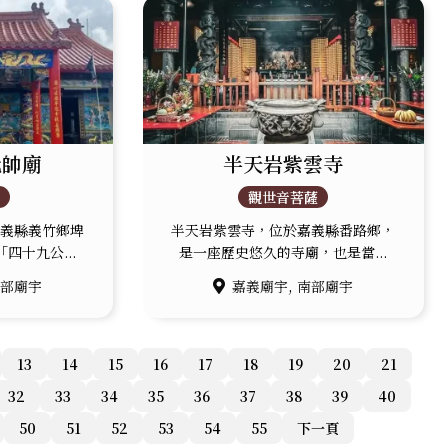
元帥廟
半天岩紫雲寺
公
觀世音菩薩
嘉義縣義竹鄉埤
半天岩紫雲寺，位於嘉義縣番路鄉，
四十九公...
是一座歷史悠久的寺廟，也是當...
,
南部廟宇
嘉義廟宇
南部廟宇
13
14
15
16
17
18
19
20
21
32
33
34
35
36
37
38
39
40
50
51
52
53
54
55
下一頁