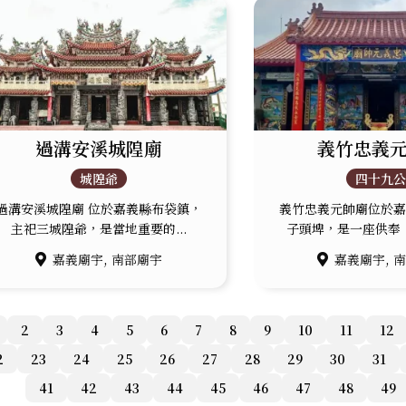
過溝安溪城隍廟
義竹忠義
城隍爺
四十九
過溝安溪城隍廟 位於嘉義縣布袋鎮，
義竹忠義元帥廟位於
主祀三城隍爺，是當地重要的...
子頭埤，是一座供奉「
,
,
嘉義廟宇
南部廟宇
嘉義廟宇
2
3
4
5
6
7
8
9
10
11
12
2
23
24
25
26
27
28
29
30
31
41
42
43
44
45
46
47
48
49