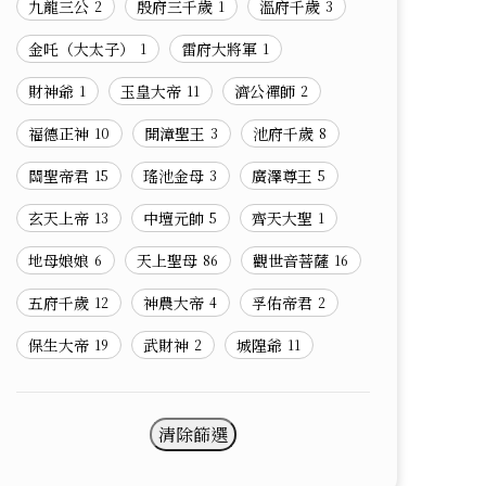
九龍三公
殷府三千歲
溫府千歲
2
1
3
金吒（大太子）
雷府大將軍
1
1
財神爺
玉皇大帝
濟公禪師
1
11
2
福德正神
開漳聖王
池府千歲
10
3
8
關聖帝君
瑤池金母
廣澤尊王
15
3
5
玄天上帝
中壇元帥
齊天大聖
13
5
1
地母娘娘
天上聖母
觀世音菩薩
6
86
16
五府千歲
神農大帝
孚佑帝君
12
4
2
保生大帝
武財神
城隍爺
19
2
11
清除篩選